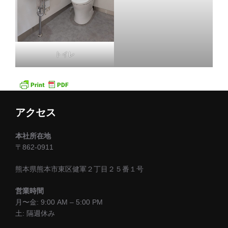
トイレ
アクセス
本社所在地
〒862-0911
熊本県熊本市東区健軍２丁目２５番１号
営業時間
月〜金: 9:00 AM – 5:00 PM
土: 隔週休み