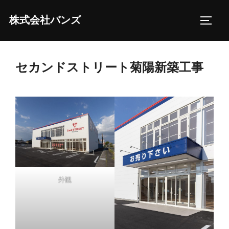
コ
株式会社バンズ
ン
サイド
テ
ン
ツ
セカンドストリート菊陽新築工事
へ
ス
キ
ッ
プ
外観