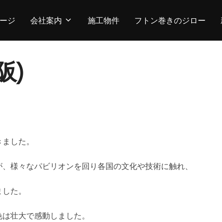
ージ
会社案内
施工物件
フトン巻きのジロー
阪)
きました。
が、様々なパビリオンを回り各国の文化や技術に触れ、
ました。
色は壮大で感動しました。