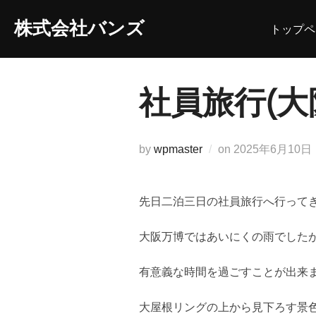
コ
株式会社バンズ
トップペ
ン
テ
ン
ツ
社員旅行(大
へ
ス
キ
投
by
wpmaster
on
2025年6月10日
ッ
稿
プ
日:
先日二泊三日の社員旅行へ行って
大阪万博ではあいにくの雨でした
有意義な時間を過ごすことが出来
大屋根リングの上から見下ろす景