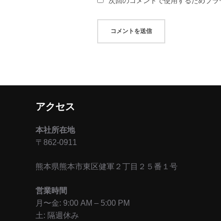
次回のコメントで使用するためブラ
アクセス
本社所在地
〒862-0911
熊本県熊本市東区健軍２丁目２５番１号
営業時間
月〜金: 9:00 AM – 5:00 PM
土: 隔週休み